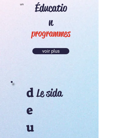
Éducatio
un
n
programmes
voir plus
d
Le sida
e
u