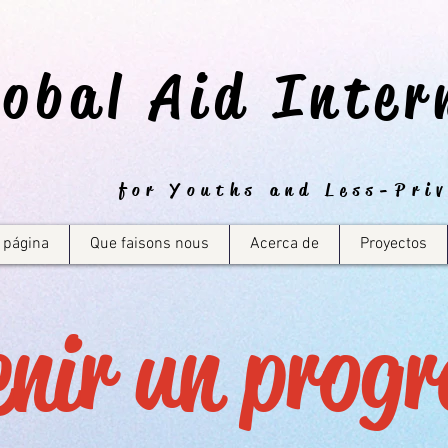
lobal Aid Inter
for Youths and Less-Priv
 página
Que faisons nous
Acerca de
Proyectos
enir un prog