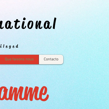
national
ileged
Que faisons nous
Contacto
ramme